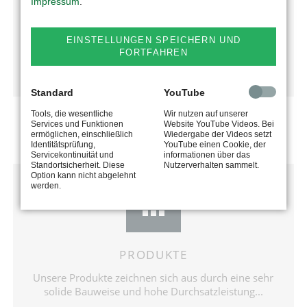
Das Unternehmen begeistert seine Kunden stets mit
Impressum
.
neuen Ideen und technisch anspruchsvollen
Produkten...
EINSTELLUNGEN SPEICHERN UND
FORTFAHREN
mehr erfahren
Standard
YouTube
Tools, die wesentliche
Wir nutzen auf unserer
Services und Funktionen
Website YouTube Videos. Bei
ermöglichen, einschließlich
Wiedergabe der Videos setzt
Identitätsprüfung,
YouTube einen Cookie, der
Servicekontinuität und
informationen über das
Standortsicherheit. Diese
Nutzerverhalten sammelt.
Option kann nicht abgelehnt
werden.
PRODUKTE
Unsere Produkte zeichnen sich aus durch eine sehr
solide Bauweise und hohe Durchsatzleistung...