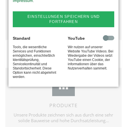
Das Unternehmen begeistert seine Kunden stets mit
Impressum
.
neuen Ideen und technisch anspruchsvollen
Produkten...
EINSTELLUNGEN SPEICHERN UND
FORTFAHREN
mehr erfahren
Standard
YouTube
Tools, die wesentliche
Wir nutzen auf unserer
Services und Funktionen
Website YouTube Videos. Bei
ermöglichen, einschließlich
Wiedergabe der Videos setzt
Identitätsprüfung,
YouTube einen Cookie, der
Servicekontinuität und
informationen über das
Standortsicherheit. Diese
Nutzerverhalten sammelt.
Option kann nicht abgelehnt
werden.
PRODUKTE
Unsere Produkte zeichnen sich aus durch eine sehr
solide Bauweise und hohe Durchsatzleistung...