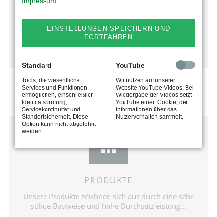
Das Unternehmen begeistert seine Kunden stets mit
Impressum
.
neuen Ideen und technisch anspruchsvollen
Produkten...
EINSTELLUNGEN SPEICHERN UND
FORTFAHREN
mehr erfahren
Standard
YouTube
Tools, die wesentliche
Wir nutzen auf unserer
Services und Funktionen
Website YouTube Videos. Bei
ermöglichen, einschließlich
Wiedergabe der Videos setzt
Identitätsprüfung,
YouTube einen Cookie, der
Servicekontinuität und
informationen über das
Standortsicherheit. Diese
Nutzerverhalten sammelt.
Option kann nicht abgelehnt
werden.
PRODUKTE
Unsere Produkte zeichnen sich aus durch eine sehr
solide Bauweise und hohe Durchsatzleistung...