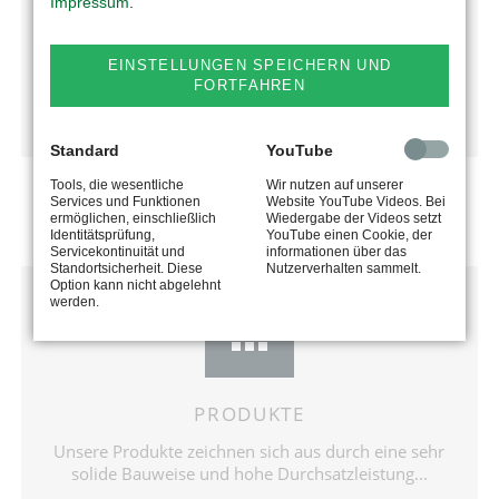
Das Unternehmen begeistert seine Kunden stets mit
Impressum
.
neuen Ideen und technisch anspruchsvollen
Produkten...
EINSTELLUNGEN SPEICHERN UND
FORTFAHREN
mehr erfahren
Standard
YouTube
Tools, die wesentliche
Wir nutzen auf unserer
Services und Funktionen
Website YouTube Videos. Bei
ermöglichen, einschließlich
Wiedergabe der Videos setzt
Identitätsprüfung,
YouTube einen Cookie, der
Servicekontinuität und
informationen über das
Standortsicherheit. Diese
Nutzerverhalten sammelt.
Option kann nicht abgelehnt
werden.
PRODUKTE
Unsere Produkte zeichnen sich aus durch eine sehr
solide Bauweise und hohe Durchsatzleistung...