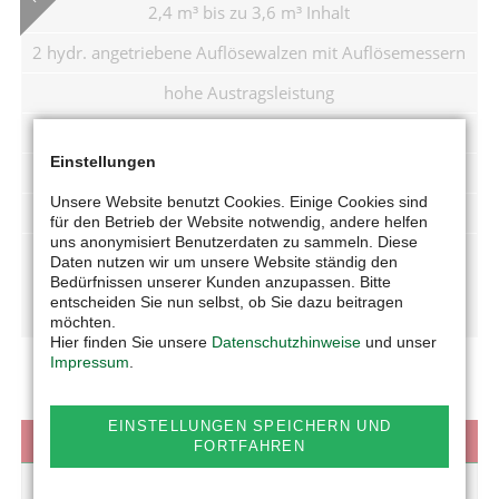
2,4 m³ bis zu 3,6 m³ Inhalt
2 hydr. angetriebene Auflösewalzen mit Auflösemessern
hohe Austragsleistung
Auflösen von Mist und Stroh
Einstellungen
DBV
Unsere Website benutzt Cookies. Einige Cookies sind
optional mit Gegenschneiden
für den Betrieb der Website notwendig, andere helfen
uns anonymisiert Benutzerdaten zu sammeln. Diese
Daten nutzen wir um unsere Website ständig den
Bedürfnissen unserer Kunden anzupassen. Bitte
PROSPEKT (PDF)
entscheiden Sie nun selbst, ob Sie dazu beitragen
möchten.
Hier finden Sie unsere
Datenschutzhinweise
und unser
Impressum
.
EINSTELLUNGEN SPEICHERN UND
VIDEO
FORTFAHREN
GALERIE