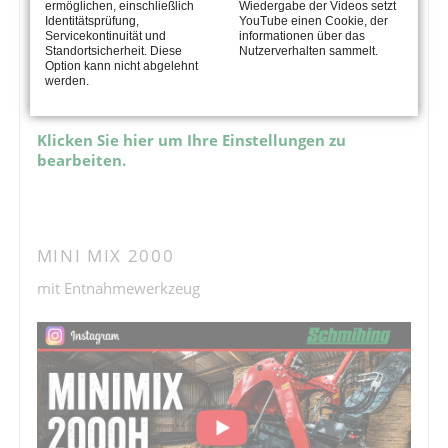
ermöglichen, einschließlich
Wiedergabe der Videos setzt
Zweischneckenmischer
Identitätsprüfung,
YouTube einen Cookie, der
Servicekontinuität und
informationen über das
Standortsicherheit. Diese
Nutzerverhalten sammelt.
Das youtube Video wird nicht dargestellt. Dieser Inhalt
Option kann nicht abgelehnt
eines Drittanbieters wird aufgrund Ihrer fehlenden
werden.
Zustimmung zu Drittanbieter-Inhalten nicht angezeigt.
Klicken Sie hier um Ihre Einstellungen zu
bearbeiten.
MINI MIX 2000
mit Entnahmewerkzeug