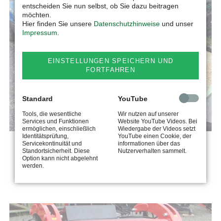
entscheiden Sie nun selbst, ob Sie dazu beitragen
möchten.
Hier finden Sie unsere
Datenschutzhinweise
und unser
Impressum
.
EINSTELLUNGEN SPEICHERN UND
FORTFAHREN
Standard
YouTube
Tools, die wesentliche
Wir nutzen auf unserer
Services und Funktionen
Website YouTube Videos. Bei
ermöglichen, einschließlich
Wiedergabe der Videos setzt
Identitätsprüfung,
YouTube einen Cookie, der
Servicekontinuität und
informationen über das
FUTTERMISCHSCHAUFEL MINI MIX
Standortsicherheit. Diese
Nutzerverhalten sammelt.
Option kann nicht abgelehnt
werden.
MEHR ERFAHREN