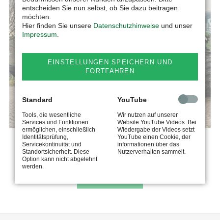
entscheiden Sie nun selbst, ob Sie dazu beitragen
möchten.
Hier finden Sie unsere
Datenschutzhinweise
und unser
Impressum
.
EINSTELLUNGEN SPEICHERN UND
FORTFAHREN
Standard
YouTube
Tools, die wesentliche
Wir nutzen auf unserer
Services und Funktionen
Website YouTube Videos. Bei
ermöglichen, einschließlich
Wiedergabe der Videos setzt
Identitätsprüfung,
YouTube einen Cookie, der
FÜTTERUNGS- UND EINSTREUMASCHINE BALE
Servicekontinuität und
informationen über das
Standortsicherheit. Diese
Nutzerverhalten sammelt.
MASTER
Option kann nicht abgelehnt
werden.
MEHR ERFAHREN