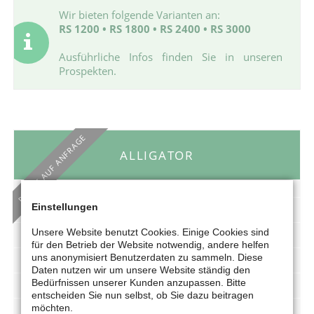
Wir bieten folgende Varianten an:
RS 1200 • RS 1800 • RS 2400 • RS 3000
Ausführliche Infos finden Sie in unseren
Prospekten.
PREISE AUF ANFRAGE
ALLIGATOR
Einstellungen
für Energierüben in Biogasanlagen
Unsere Website benutzt Cookies. Einige Cookies sind
auch für Möhren, Kartoffel und Brot geeignet
für den Betrieb der Website notwendig, andere helfen
uns anonymisiert Benutzerdaten zu sammeln. Diese
Schnitzelgröße variabel einstellbar
Daten nutzen wir um unsere Website ständig den
Bedürfnissen unserer Kunden anzupassen. Bitte
Anbau an Front- oder Radlader
entscheiden Sie nun selbst, ob Sie dazu beitragen
möchten.
bis zu 3 Tonnen in ca. 60 Sekunden