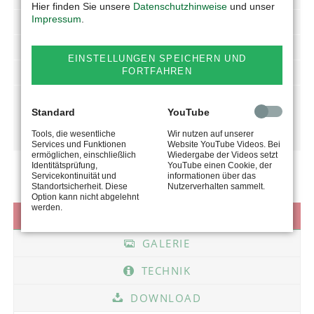
Hier finden Sie unsere
Datenschutzhinweise
und unser
Impressum
.
geschraubte, austauschbare Geräteaufnahme
Schlauchgarderobe - Ablage der Hydraulikschläuche
EINSTELLUNGEN SPEICHERN UND
Sichtfenster in der Rückwand für Füllstandskontrolle
FORTFAHREN
Standard
YouTube
PROSPEKT (PDF)
Tools, die wesentliche
Wir nutzen auf unserer
Services und Funktionen
Website YouTube Videos. Bei
ermöglichen, einschließlich
Wiedergabe der Videos setzt
Identitätsprüfung,
YouTube einen Cookie, der
Servicekontinuität und
informationen über das
Standortsicherheit. Diese
Nutzerverhalten sammelt.
Option kann nicht abgelehnt
werden.
VIDEOS
GALERIE
TECHNIK
DOWNLOAD