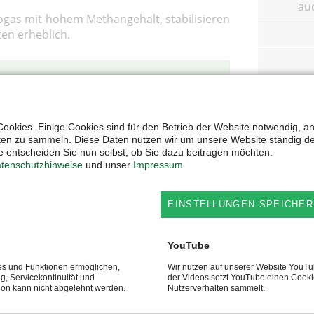
au
iogas mit hohem Methangehalt, stabilisieren
en erheblich.
ges
ren Prospekten.
ookies. Einige Cookies sind für den Betrieb der Website notwendig, a
ten zu sammeln. Diese Daten nutzen wir um unsere Website ständig d
Schlau
 entscheiden Sie nun selbst, ob Sie dazu beitragen möchten.
tenschutzhinweise
und unser
Impressum
.
Sichtf
EINSTELLUNGEN SPEICHER
YouTube
ces und Funktionen ermöglichen,
Wir nutzen auf unserer Website YouT
ng, Servicekontinuität und
der Videos setzt YouTube einen Cooki
tion kann nicht abgelehnt werden.
Nutzerverhalten sammelt.