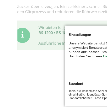
Zuckerrüben erzeugen, fein zerkleinert, schnell B
den Gärprozess und reduzieren die Rührwerkszeit
Wir bieten folgende Varianten an:
RS 1200 • RS 1800 • RS 2400 • RS 3000
Einstellungen
Ausführliche Infos finden Sie in unse
Unsere Website benutzt C
anonymisiert Benutzerda
Kunden anzupassen. Bitte
Hier finden Sie unsere
Da
Standard
Tools, die wesentliche Servi
einschließlich Identitätsprüfu
Standortsicherheit. Diese Op