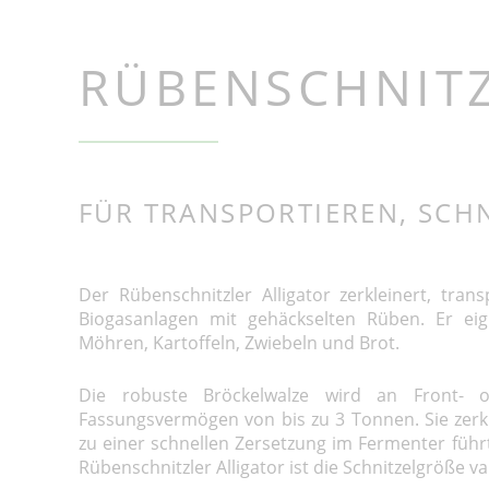
Shark
Alligator CLA m
Rübenschnitzle
Alligator CLF mi
RÜBENSCHNITZ
Stationärer Rüb
Cleaner Tiger m
Rübenwäsche m
Steinabscheider
Rhino
Mobile Rüben- 
FÜR TRANSPORTIEREN, SCH
Kartoffelentste
Crocodile
Rüben- und Kar
Zebra, Moose
Der Rübenschnitzler Alligator zerkleinert, trans
Biogasanlagen mit gehäckselten Rüben. Er eig
Möhren, Kartoffeln, Zwiebeln und Brot.
Die robuste Bröckelwalze wird an Front- 
Fassungsvermögen von bis zu 3 Tonnen. Sie zerkl
zu einer schnellen Zersetzung im Fermenter führ
Rübenschnitzler Alligator ist die Schnitzelgröße var