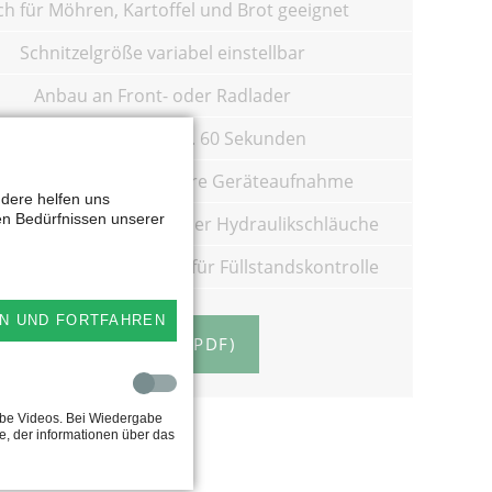
ch für Möhren, Kartoffel und Brot geeignet
Schnitzelgröße variabel einstellbar
Anbau an Front- oder Radlader
bis zu 3 Tonnen in ca. 60 Sekunden
chraubte, austauschbare Geräteaufnahme
ndere helfen uns
en Bedürfnissen unserer
chgarderobe - Ablage der Hydraulikschläuche
enster in der Rückwand für Füllstandskontrolle
N UND FORTFAHREN
PROSPEKT (PDF)
ube Videos. Bei Wiedergabe
e, der informationen über das