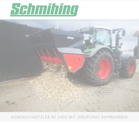
Lade- und Hoftechnik
Stroheins
Ballengreifer
Strohbläser
Bale Gripper
Hurricane
Hochkippschaufel
Strohmühle
High Tip Bucket
Piranha
Big Bag Füller
Volumenschaufel Ladetechnik
Premium
Siloentnahmetechnik
Rübenbea
RÜBENSCHNITZLER RS 2400 MIT DREIPUNKT KIPPRAHMEN
Silagerechen
Rübenschnitzl
Silage Rake
Alligator
Silageschneidschaufel
Rübenschnitzle