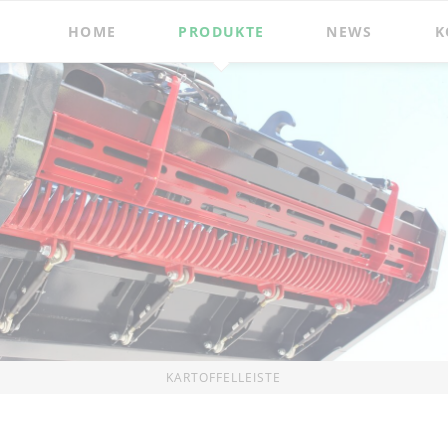
HOME
PRODUKTE
NEWS
K
treu
Boxeneinstreu
Futtervertei
I
Boxeneinstreugerät
Futterverteilschauf
Bedding Master
Single Feeder
Boxeneinstreugerät
Futterverteilschauf
Bedding Master Profi
Double Feeder
Fütter- und Einstreumaschine
Futterverteilschauf
Bale Master
Uni Feeder
Futtermischschauf
Mini Mix
Silageentnahmete
Zubehör
rbeitung
Feststoffe
Zubehör
KARTOFFELLEISTE
er
Auflösemaschine
Anschraubkonsole
Muck Master
r
Bio-Mix und Double