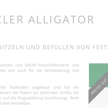
it Reiniger
Bio-Mix Combi und Combi
r
Double
t Reiniger
LER ALLIGATOR
enschnitzler
it Reiniger
it
 und Schnitzler
und
NITZELN UND BEFÜLLEN VON FES
inung
toffelwäsche
portiert und befüllt Feststoffdosierer und
PREISE AUF
net sich auch für die Zerkleinerung von
oder Radladern angebaut und hat ein
einert die Rüben zur optimalen Größe, die
t und die Biogasbildung beschleunigt. Beim
iabel einstellbar.