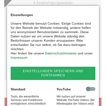
4 Axialreinigungswalzen
integrierte Schmutzsammelwanne
Einstellungen
seitliches 600 mm Schnitzelwerk
Unsere Website benutzt Cookies. Einige Cookies sind
für den Betrieb der Website notwendig, andere helfen
Schnitzelgröße stufenlos einstellbar
uns anonymisiert Benutzerdaten zu sammeln. Diese
Daten nutzen wir um unsere Website ständig den
für Futter-/Zuckerrüben und Kartoffeln geeignet
Bedürfnissen unserer Kunden anzupassen. Bitte
entscheiden Sie nun selbst, ob Sie dazu beitragen
erforderliche Ölmenge 40 l/min
möchten.
Hier finden Sie unsere
Datenschutzhinweise
und unser
optional im Dreipunkt
Impressum
.
PROSPEKT (PDF)
EINSTELLUNGEN SPEICHERN UND
FORTFAHREN
Standard
YouTube
Tools, die wesentliche
Wir nutzen auf unserer
Services und Funktionen
Website YouTube Videos. Bei
VIDEOS
ermöglichen, einschließlich
Wiedergabe der Videos setzt