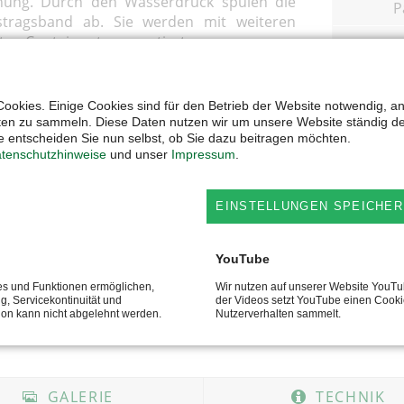
inung. Durch den Wasserdruck spülen die
P
stragsband ab. Sie werden mit weiteren
en Container transportiert.
h angetriebene Auswurfpaddel in die
ebene Anhaftungen, die über ein weiteres
ookies. Einige Cookies sind für den Betrieb der Website notwendig, a
 sich das Waschwasser länger verwenden.
ten zu sammeln. Diese Daten nutzen wir um unsere Website ständig d
 entscheiden Sie nun selbst, ob Sie dazu beitragen möchten.
uten austauschen und das Absaugen des
tenschutzhinweise
und unser
Impressum
.
oll Schläuche. Nach der Wäsche können die
erden.
EINSTELLUNGEN SPEICHER
YouTube
sch angetriebenes Schnitzelwerk am
ie Rüben in die gewünschten Größen.
ces und Funktionen ermöglichen,
Wir nutzen auf unserer Website YouT
ng, Servicekontinuität und
der Videos setzt YouTube einen Cooki
tion kann nicht abgelehnt werden.
Nutzerverhalten sammelt.
GALERIE
TECHNIK