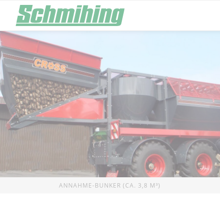
Lade- und Hoftechnik
Stroheins
Ballengreifer
Strohbläser
Bale Gripper
Hurricane
Hochkippschaufel
Strohmühle
High Tip Bucket
Piranha
Big Bag Füller
Volumenschaufel Ladetechnik
Premium
Siloentnahmetechnik
Rübenbea
ANNAHME-BUNKER (CA. 3,8 M³)
Silagerechen
Rübenschnitzle
Silage Rake
Alligator
Silageschneidschaufel
Rübenschnitzle