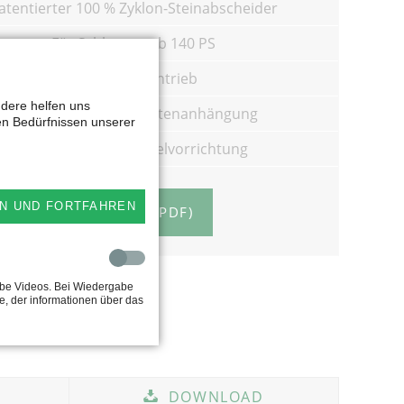
atentierter 100 % Zyklon-Steinabscheider
Für Schlepper ab 140 PS
Zapfwellen-Antrieb
ndere helfen uns
Tandemachse und Untenanhängung
en Bedürfnissen unserer
Optional mit Schnitzelvorrichtung
N UND FORTFAHREN
PROSPEKT (PDF)
ube Videos. Bei Wiedergabe
e, der informationen über das
DOWNLOAD