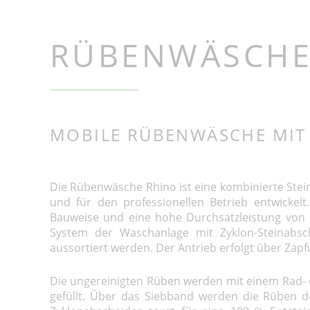
Shark
Alligator CLA m
Rübenschnitzle
Alligator CLF mi
RÜBENWÄSCHE
Stationärer Rüb
Cleaner Tiger m
Rübenwäsche 
Steinabscheid
Schnitzler
Rhino
MOBILE RÜBENWÄSCHE MIT
Mobile Rüben- 
Kartoffelentste
Crocodile
Rüben- und Kar
Zebra, Moose
Die Rübenwäsche Rhino ist eine kombinierte Stei
und für den professionellen Betrieb entwickelt.
Bauweise und eine hohe Durchsatzleistung von 
System der Waschanlage mit Zyklon-Steinabsch
aussortiert werden. Der Antrieb erfolgt über Zap
Die ungereinigten Rüben werden mit einem Rad-
gefüllt. Über das Siebband werden die Rüben d