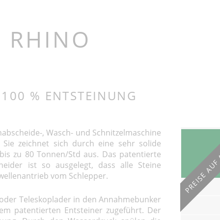
it Reiniger
Bio-Mix Combi und Combi
r
Double
t Reiniger
 RHINO
enschnitzler
it Reiniger
mit
er und
 100 % ENTSTEINUNG
und
inung
toffelwäsche
nabscheide-, Wasch- und Schnitzelmaschine
PREISE AUF
 Sie zeichnet sich durch eine sehr solide
bis zu 80 Tonnen/Std aus. Das patentierte
eider ist so ausgelegt, dass alle Steine
fwellenantrieb vom Schlepper.
 oder Teleskoplader in den Annahmebunker
em patentierten Entsteiner zugeführt. Der