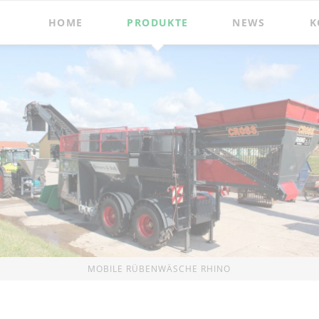
HOME
PRODUKTE
NEWS
K
treu
Boxeneinstreu
Futtervertei
I
Boxeneinstreugerät
Futterverteilschauf
Bedding Master
Single Feeder
Boxeneinstreugerät
Futterverteilschauf
Bedding Master Profi
Double Feeder
Fütter- und Einstreumaschine
Futterverteilschauf
Bale Master
Uni Feeder
Futtermischschauf
Mini Mix
Silageentnahmete
Zubehör
rbeitung
Feststoffe
Zubehör
MOBILE RÜBENWÄSCHE RHINO
r
Auflösemaschine
Anschraubkonsole
Muck Master
r
Bio-Mix und Double