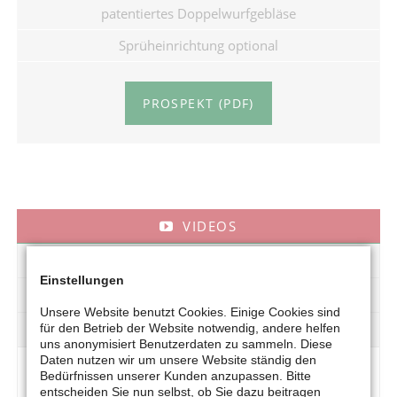
patentiertes Doppelwurfgebläse
Sprüheinrichtung optional
PROSPEKT (PDF)
VIDEOS
GALERIE
Einstellungen
TECHNIK
Unsere Website benutzt Cookies. Einige Cookies sind
für den Betrieb der Website notwendig, andere helfen
DOWNLOAD
uns anonymisiert Benutzerdaten zu sammeln. Diese
Daten nutzen wir um unsere Website ständig den
Bedürfnissen unserer Kunden anzupassen. Bitte
VIDEOS - HURRICANE STROHBLÄSER
entscheiden Sie nun selbst, ob Sie dazu beitragen