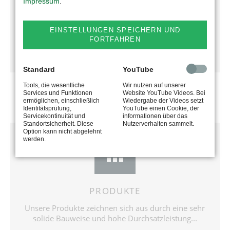
Das Unternehmen begeistert seine Kunden stets mit
Impressum
.
neuen Ideen und technisch anspruchsvollen
Produkten...
EINSTELLUNGEN SPEICHERN UND
FORTFAHREN
mehr erfahren
Standard
YouTube
Tools, die wesentliche
Wir nutzen auf unserer
Services und Funktionen
Website YouTube Videos. Bei
ermöglichen, einschließlich
Wiedergabe der Videos setzt
Identitätsprüfung,
YouTube einen Cookie, der
Servicekontinuität und
informationen über das
Standortsicherheit. Diese
Nutzerverhalten sammelt.
Option kann nicht abgelehnt
werden.
PRODUKTE
Unsere Produkte zeichnen sich aus durch eine sehr
solide Bauweise und hohe Durchsatzleistung...