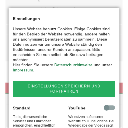
keine Ecken und Kanten
Einstellungen
hochverschleißfester Unterbau
Unsere Website benutzt Cookies. Einige Cookies sind
erhöhte Seitenteile aus 10 mm Hardox
für den Betrieb der Website notwendig, andere helfen
uns anonymisiert Benutzerdaten zu sammeln. Diese
Daten nutzen wir um unsere Website ständig den
PROSPEKT (PDF)
Bedürfnissen unserer Kunden anzupassen. Bitte
entscheiden Sie nun selbst, ob Sie dazu beitragen
möchten.
Hier finden Sie unsere
Datenschutzhinweise
und unser
Impressum
.
EINSTELLUNGEN SPEICHERN UND
VIDEOS
FORTFAHREN
GALERIE
Standard
YouTube
TECHNIK
Tools, die wesentliche
Wir nutzen auf unserer
DOWNLOAD
Services und Funktionen
Website YouTube Videos. Bei
ermöglichen, einschließlich
Wiedergabe der Videos setzt