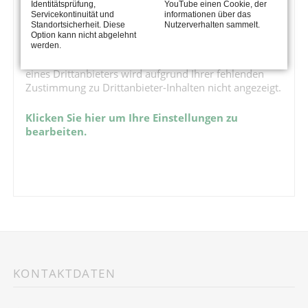
Identitätsprüfung,
YouTube einen Cookie, der
Servicekontinuität und
informationen über das
Standortsicherheit. Diese
Nutzerverhalten sammelt.
PREMIUM VOLUMENSCHAUFEL
Option kann nicht abgelehnt
werden.
Das youtube Video wird nicht dargestellt. Dieser Inhalt
eines Drittanbieters wird aufgrund Ihrer fehlenden
Zustimmung zu Drittanbieter-Inhalten nicht angezeigt.
Klicken Sie hier um Ihre Einstellungen zu
bearbeiten.
KONTAKTDATEN