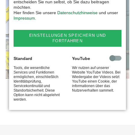
entscheiden Sie nun selbst, ob Sie dazu beitragen
möchten.
Hier finden Sie unsere
Datenschutzhinweise
und unser
Impressum
.
EINSTELLUNGEN SPEICHERN UND
FORTFAHREN
Standard
YouTube
Tools, die wesentliche
Wir nutzen auf unserer
Services und Funktionen
Website YouTube Videos. Bei
ermöglichen, einschließlich
Wiedergabe der Videos setzt
Identitätsprüfung,
YouTube einen Cookie, der
Servicekontinuität und
informationen über das
BIO-MIX-COMBI & BIO-MIX-COMBI DOUBLE
Standortsicherheit. Diese
Nutzerverhalten sammelt.
Option kann nicht abgelehnt
werden.
MEHR ERFAHREN