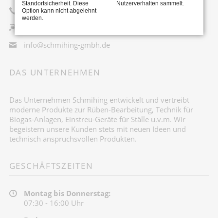
Standortsicherheit. Diese
Nutzerverhalten sammelt.
+49 54 29 / 92 96 88-0
Option kann nicht abgelehnt
werden.
+49 54 29 / 92 96 88-20
info@schmihing-gmbh.de
DAS UNTERNEHMEN
Das Unternehmen Schmihing entwickelt und vertreibt
moderne Produkte zur Rüben-Bearbeitung, Technik für
Biogas-Anlagen, Einstreu-Geräte für Ställe u.v.m. Wir
begeistern unsere Kunden stets mit neuen Ideen und
technisch anspruchsvollen Produkten.
GESCHÄFTSZEITEN
Montag bis Donnerstag:
07:30 - 16:00 Uhr