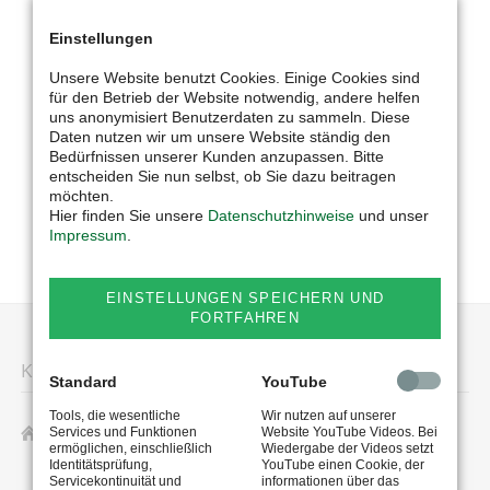
Einstellungen
Unsere Website benutzt Cookies. Einige Cookies sind
für den Betrieb der Website notwendig, andere helfen
uns anonymisiert Benutzerdaten zu sammeln. Diese
Daten nutzen wir um unsere Website ständig den
Bedürfnissen unserer Kunden anzupassen. Bitte
entscheiden Sie nun selbst, ob Sie dazu beitragen
möchten.
Hier finden Sie unsere
Datenschutzhinweise
und unser
Impressum
.
EINSTELLUNGEN SPEICHERN UND
FORTFAHREN
KONTAKTDATEN
Standard
YouTube
Tools, die wesentliche
Wir nutzen auf unserer
Günter Schmihing GmbH
Services und Funktionen
Website YouTube Videos. Bei
ermöglichen, einschließlich
Wiedergabe der Videos setzt
Osterfeldstr. 5
Identitätsprüfung,
YouTube einen Cookie, der
D-49326 Melle
Servicekontinuität und
informationen über das