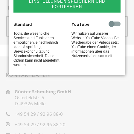
EINSTELLUNGEN SPEICHERN UND
HURRICANE MINI
BALE MASTER
FORTFAHREN
jetzt
jetzt
Standard
YouTube
Downloaden
Downloaden
Tools, die wesentliche
Wir nutzen auf unserer
Services und Funktionen
Website YouTube Videos. Bei
ermöglichen, einschließlich
Wiedergabe der Videos setzt
Identitätsprüfung,
YouTube einen Cookie, der
Servicekontinuität und
informationen über das
Standortsicherheit. Diese
Nutzerverhalten sammelt.
Option kann nicht abgelehnt
werden.
KONTAKTDATEN
Günter Schmihing GmbH
Osterfeldstr. 5
D-49326 Melle
+49 54 29 / 92 96 88-0
+49 54 29 / 92 96 88-20