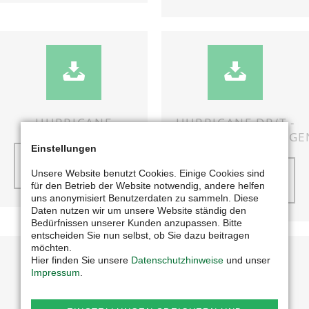
HURRICANE
HURRICANE DP/T -
DREIPUNKT/GEZOGE
Einstellungen
jetzt
Downloaden
jetzt
Unsere Website benutzt Cookies. Einige Cookies sind
für den Betrieb der Website notwendig, andere helfen
Downloaden
uns anonymisiert Benutzerdaten zu sammeln. Diese
Daten nutzen wir um unsere Website ständig den
Bedürfnissen unserer Kunden anzupassen. Bitte
entscheiden Sie nun selbst, ob Sie dazu beitragen
möchten.
Hier finden Sie unsere
Datenschutzhinweise
und unser
Impressum
.