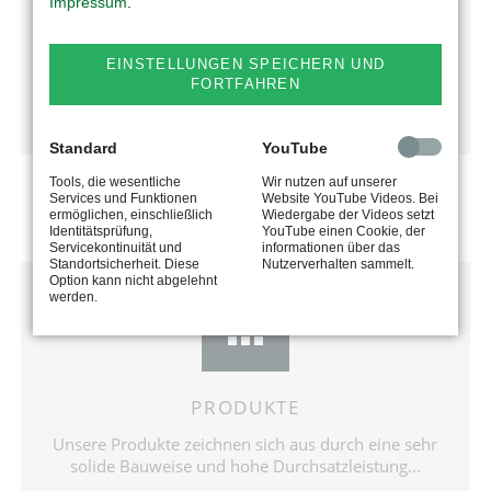
Das Unternehmen begeistert seine Kunden stets mit
Impressum
.
neuen Ideen und technisch anspruchsvollen
Produkten...
EINSTELLUNGEN SPEICHERN UND
FORTFAHREN
mehr erfahren
Standard
YouTube
Tools, die wesentliche
Wir nutzen auf unserer
Services und Funktionen
Website YouTube Videos. Bei
ermöglichen, einschließlich
Wiedergabe der Videos setzt
Identitätsprüfung,
YouTube einen Cookie, der
Servicekontinuität und
informationen über das
Standortsicherheit. Diese
Nutzerverhalten sammelt.
Option kann nicht abgelehnt
werden.
PRODUKTE
Unsere Produkte zeichnen sich aus durch eine sehr
solide Bauweise und hohe Durchsatzleistung...