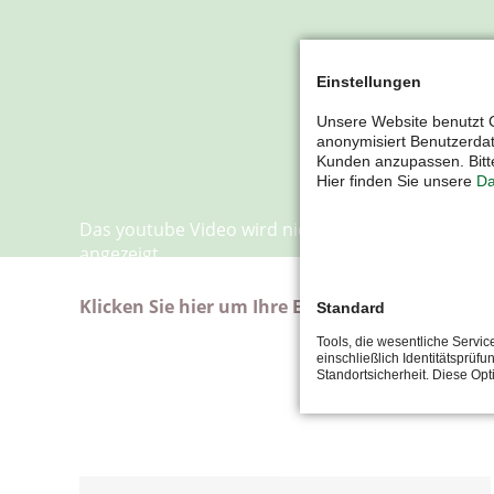
AUSFÜ
Einstellungen
Unsere Website benutzt C
anonymisiert Benutzerda
Kunden anzupassen. Bitte
Hier finden Sie unsere
Da
Das youtube Video wird nicht dargestellt. Dieser 
angezeigt.
Klicken Sie hier um Ihre Einstellungen zu bearb
Standard
Tools, die wesentliche Servi
einschließlich Identitätsprüfu
Standortsicherheit. Diese Op