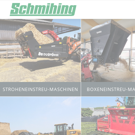
Lade- und Hoftechnik
Stroheins
Ballengreifer
Strohbläser
Bale Gripper
Hurricane
Hochkippschaufel
Strohmühle
High Tip Bucket
Piranha
Big Bag Füller
Volumenschaufel Ladetechnik
Premium
STROHENEINSTREU-MASCHINEN
BOXENEINSTREU-M
Siloentnahmetechnik
Rübenbea
Silagerechen
Rübenschnitzle
Silage Rake
Alligator
Silageschneidschaufel
Rübenschnitzle