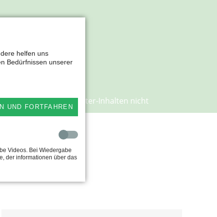
NSEREN
ndere helfen uns
en Bedürfnissen unserer
ustimmung zu Drittanbieter-Inhalten nicht
N UND FORTFAHREN
ube Videos. Bei Wiedergabe
e, der informationen über das