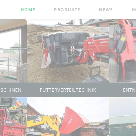
HOME
PRODUKTE
NEWS
K
treu
Boxeneinstreu
Futtervertei
I
Boxeneinstreugerät
Futterverteilschauf
Bedding Master
Single Feeder
Boxeneinstreugerät
Futterverteilschauf
Bedding Master Profi
Double Feeder
Fütter- und Einstreumaschine
Futterverteilschauf
Bale Master
Uni Feeder
Futtermischschauf
Mini Mix
Silageentnahmete
ASCHINEN
FUTTERVERTEILTECHNIK
ENT
Zubehör
rbeitung
Feststoffe
Zubehör
r
Auflösemaschine
Anschraubkonsole
Muck Master
r
Bio-Mix und Double