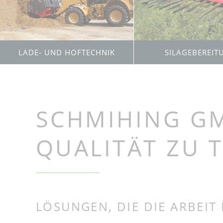
Shark
Alligator CLA m
Rübenschnitzle
Alligator CLF mi
Stationärer Rüb
Cleaner Tiger m
SILAGEBEREIT
LADE- UND HOFTECHNIK
Rübenwäsche m
Steinabscheider
Rhino
Mobile Rüben- 
Kartoffelentste
Crocodile
SCHMIHING G
Rüben- und Kar
Zebra, Moose
QUALITÄT ZU 
LÖSUNGEN, DIE DIE ARBEIT