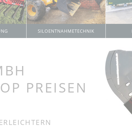
it Reiniger
Bio-Mix Combi und Combi
r
Double
t Reiniger
enschnitzler
it Reiniger
UNG
SILOENTNAHMETECHNIK
it
 und Schnitzler
und
inung
MBH
toffelwäsche
TOP PREISEN
 ERLEICHTERN