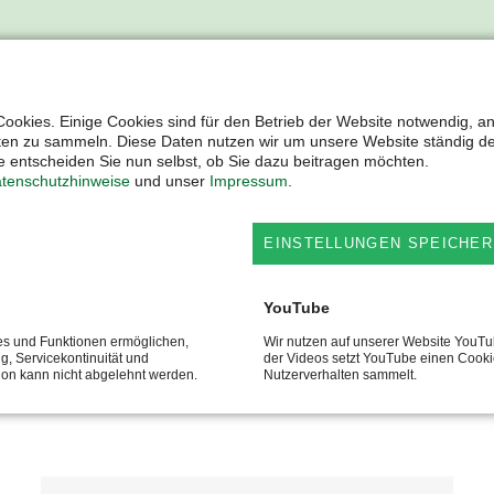
HRLICHE INFOS FINDEN SIE IN U
PRODUKT-VIDEOS
ookies. Einige Cookies sind für den Betrieb der Website notwendig, a
ten zu sammeln. Diese Daten nutzen wir um unsere Website ständig d
 entscheiden Sie nun selbst, ob Sie dazu beitragen möchten.
tenschutzhinweise
und unser
Impressum
.
Inhalt eines Drittanbieters wird aufgrund Ihrer fehlenden Z
EINSTELLUNGEN SPEICHER
eiten.
YouTube
ces und Funktionen ermöglichen,
Wir nutzen auf unserer Website YouT
ng, Servicekontinuität und
der Videos setzt YouTube einen Cooki
tion kann nicht abgelehnt werden.
Nutzerverhalten sammelt.