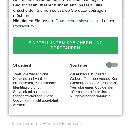
TECHNIK
Bedürfnissen unserer Kunden anzupassen. Bitte
entscheiden Sie nun selbst, ob Sie dazu beitragen
DOWNLOAD
möchten.
Hier finden Sie unsere
Datenschutzhinweise
und unser
Impressum
.
FESTSTOFFEINBRINGSYSTEME BIO-MIX
UND DOUBLE
EINSTELLUNGEN SPEICHERN UND
FORTFAHREN
Strautmann Bio-Mix
Das youtube Video wird nicht dargestellt. Dieser Inhalt
Standard
YouTube
eines Drittanbieters wird aufgrund Ihrer fehlenden
Tools, die wesentliche
Wir nutzen auf unserer
Zustimmung zu Drittanbieter-Inhalten nicht angezeigt.
Services und Funktionen
Website YouTube Videos. Bei
ermöglichen, einschließlich
Wiedergabe der Videos setzt
Identitätsprüfung,
YouTube einen Cookie, der
Klicken Sie hier um Ihre Einstellungen zu
Servicekontinuität und
informationen über das
bearbeiten.
Standortsicherheit. Diese
Nutzerverhalten sammelt.
Option kann nicht abgelehnt
werden.
Strautmann Bio-Mix im Misteinsatz