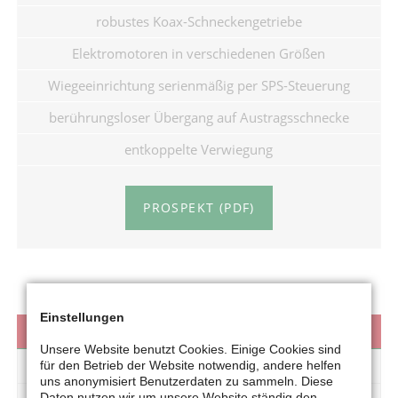
robustes Koax-Schneckengetriebe
Elektromotoren in verschiedenen Größen
Wiegeeinrichtung serienmäßig per SPS-Steuerung
berührungsloser Übergang auf Austragsschnecke
entkoppelte Verwiegung
PROSPEKT (PDF)
Einstellungen
VIDEOS
Unsere Website benutzt Cookies. Einige Cookies sind
GALERIE
für den Betrieb der Website notwendig, andere helfen
uns anonymisiert Benutzerdaten zu sammeln. Diese
Daten nutzen wir um unsere Website ständig den